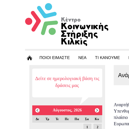
ΠΟΙΟΙ ΕΙΜΑΣΤΕ
ΝΕΑ
ΤΙ ΚΑΝΟΥΜΕ
Ανά
Δείτε σε ημερολογιακή βάση τις
δράσεις μας
Αναρτήθ
Αύγουστος, 2026
Υπενθυμ
πλαίσιο
Δε
Τρ
Τε
Πε
Πα
Σα
Κυ
Ευρωπαϊ
1
2