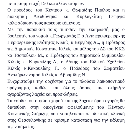
με τη συμμετοχή 150 και πλέον ατόμων.
Ο πρόεδρος του Κέντρου κ. Θωμαϊδης Παύλος και η
διοικητική Διευθύντρια κα. Κυρλαγκίτση Γεωργία
καλωσόρισαν τους παρευρισκόμενους.
Με την παρουσία τους τίμησαν την εκδήλωσή μας ο
βουλευτής του νομού κ.Γεωργαντάς Γ, ο Αντιπερειφερειάρχης
Περιφερειακής Ενότητας Κιλκίς, κ.Βεργίδης Α.., η Πρόεδρος
της Δημοτικής Κοινότητας Κιλκίς και μέλος του ΔΣ του ΚΚΣ
κα Τσοπούλου Μ., ο Πρόεδρος του Δημοτικού Συμβουλίου
Κιλκίς κ. Κυριακίδης Δ., ο Δ/ντης του Ειδικού Σχολείου
Κιλκίς κ.Κακουλίδης Γ., ο Πρόεδρος του Σωματείου
Αναπήρων νομού Κιλκίς κ. Αβραμίδης Ν.
Ευχαριστούμε την ορχήστρα για το πλούσιο λαϊκοποντιακό
πρόγραμμα, καθώς και όλους όσους μας στήριξαν
αγοράζοντας λαχεία και προσκλήσεις.
Τα έσοδα του ετήσιου χορού και της λαχειοφόρου αγοράς θα
διατεθούν στην οικογένεια ωφελούμενης του Κέντρου
Κοινωνικής Στήριξης που νοσηλεύεται σε ιδιωτική κλινική
στης Θεσσαλονίκης σε κρίσιμη κατάσταση για την κάλυψη
της νοσηλείας.