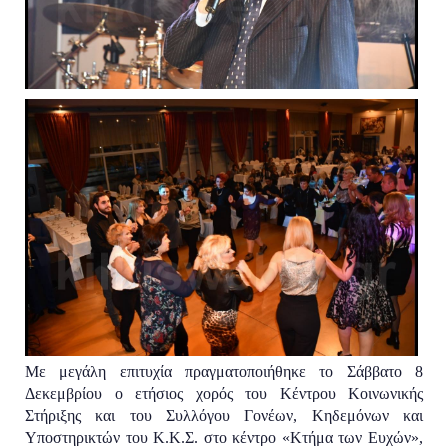
Με μεγάλη επιτυχία πραγματοποιήθηκε το Σάββατο 8
Δεκεμβρίου ο ετήσιος χορός του Κέντρου Κοινωνικής
Στήριξης και του Συλλόγου Γονέων, Κηδεμόνων και
Υποστηρικτών του Κ.Κ.Σ. στο κέντρο «Κτήμα των Ευχών»,