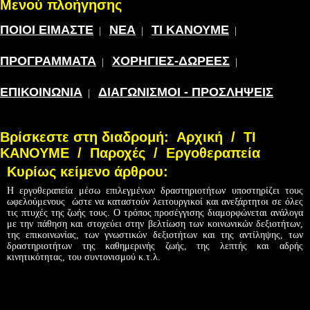
Μενού πλοήγησης
ΠΟΙΟΙ ΕΙΜΑΣΤΕ
ΝΕΑ
ΤΙ ΚΑΝΟΥΜΕ
|
|
|
ΠΡΟΓΡΑΜΜΑΤΑ
ΧΟΡΗΓΙΕΣ-ΔΩΡΕΕΣ
|
|
ΕΠΙΚΟΙΝΩΝΙΑ
ΔΙΑΓΩΝΙΣΜΟΙ - ΠΡΟΣΛΗΨΕΙΣ
|
Βρίσκεστε στη διαδρομή:
Αρχική
/
ΤΙ
ΚΑΝΟΥΜΕ
/
Παροχές
/
Εργοθεραπεία
Κυρίως κείμενο άρθρου:
Η εργοθεραπεία μέσω επιλεγμένων δραστηριοτήτων υποστηρίζει τους
ωφελούμενους ώστε να καταστούν λειτουργικοί και ανεξάρτητοι σε όλες
τις πτυχές της ζωής τους. Ο τρόπος προσέγγισης διαμορφώνεται ανάλογα
με την πάθηση και στοχεύει στην βελτίωση των κοινωνικών δεξιοτήτων,
της επικοινωνίας, των γνωστικών δεξιοτήτων και της αντίληψης, των
δραστηριοτήτων της καθημερινής ζωής, της λεπτής και αδρής
κινητικότητας, του συντονισμού κ.τ.λ.