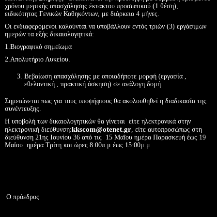
χρόνου μερικής απασχόλησης έκτακτου προσωπικού (1 θέση),
ειδικότητας Γενικών Καθηκόντων, με διάρκεια 4 μήνες.
Οι ενδιαφερόμενοι καλούνται να υποβάλλουν εντός τριών (3) εργάσιμων
ημερών τα εξής δικαιολογητικά:
1.Βιογραφικό σημείωμα
2.Απολυτήριο Λυκείου.
Βεβαίωση απασχόλησης με οποιαδήποτε μορφή (εργασία ,
εθελοντική , πρακτική άσκηση) σε ανάλογη δομή.
Σημειώνεται πως για τους υποψήφιους θα ακολουθηθεί η διαδικασία της
συνέντευξης.
Η υποβολή των δικαιολογητικών θα γίνεται είτε ηλεκτρονικά στην
kkscom@otenet.gr
ηλεκτρονική διεύθυνση:
, είτε αυτοπροσώπως στη
διεύθυνση 21ης Ιουνίου 36 από τις 15 Μαΐου ημέρα Παρασκευή έως 19
Μαΐου ημέρα Τρίτη και ώρες 8:00π.μ έως 15:00μ.μ.
Ο πρόεδρος