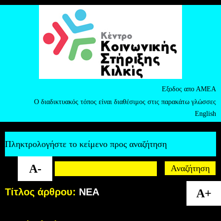
Εξοδος απο ΑΜΕΑ
Ο διαδικτυακός τόπος είναι διαθέσιμος στις παρακάτω γλώσσες
English
Πληκτρολογήστε το κείμενο προς αναζήτηση
A-
Τίτλος άρθρου:
ΝΕΑ
A+