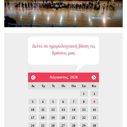
Δείτε σε ημερολογιακή βάση τις
δράσεις μας
Αύγουστος, 2026
Δε
Τρ
Τε
Πε
Πα
Σα
Κυ
1
2
3
4
5
6
7
8
9
10
11
12
13
14
15
16
17
18
19
20
21
22
23
24
25
26
27
28
29
30